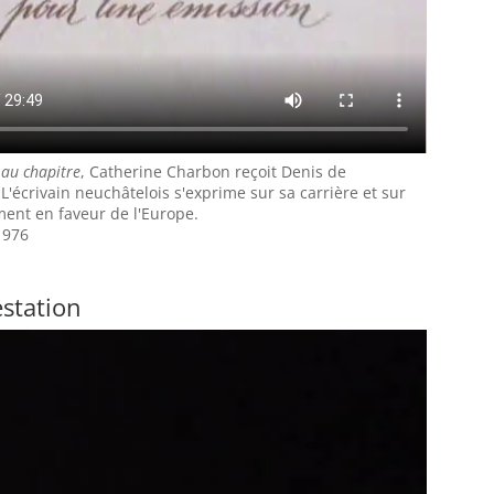
 au chapitre
, Catherine Charbon reçoit Denis de
'écrivain neuchâtelois s'exprime sur sa carrière et sur
ent en faveur de l'Europe.
1976
estation