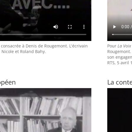
consacrée à Denis de Rougemont. L'écrivain
Pour
La Voix
n Nicole et Roland Bahy.
Rougemont. L
son engagem
RTS, 5 avril 
opéen
La cont