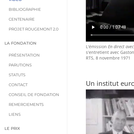
BIBLIOGRAPHIE
CENTENAIRE
PROJET ROUGEMONT 2.0
LA FONDATION
L'émission
En direct avec
s'entretient avec Gasto
PRÉSENTATION
RTS, 8 novembre 1971
PARUTIONS
STATUTS
Un institut eur
CONTACT
CONSEIL DE FONDATION
REMERCIEMENTS
LIENS
LE PRIX