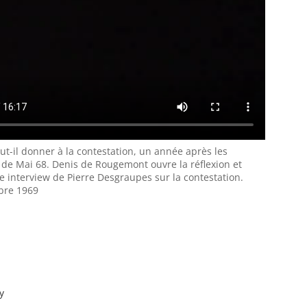
ut-il donner à la contestation, un année après les
de Mai 68. Denis de Rougemont ouvre la réflexion et
 interview de Pierre Desgraupes sur la contestation.
bre 1969
y