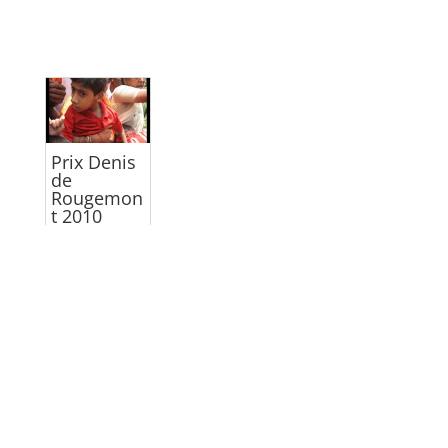
Prix Denis
de
Rougemon
t 2010
Un
documentair
e sur les
conséquence
s de la
catastophe
de Bhopal,
prix Denis de
Rougemont
2010.